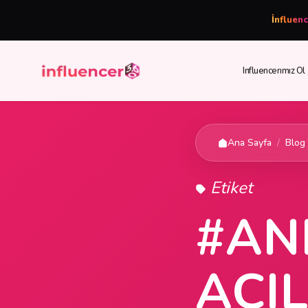
İnfluen
Influencerımız Ol
Ana Sayfa
/
Blog
Etiket
#AN
AÇIL