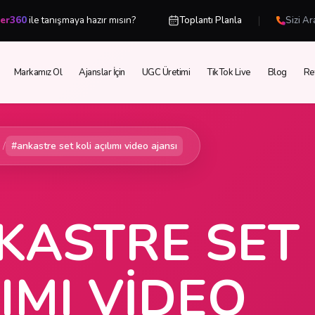
|
cer360
ile tanışmaya hazır mısın?
Toplantı Planla
Sizi Ar
Markamız Ol
Ajanslar İçin
UGC Üretimi
TikTok Live
Blog
Re
/
#ankastre set koli açılımı video ajansı
KASTRE SET 
IMI VIDEO