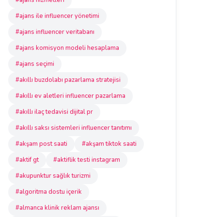
#ajans hizmetleri
#ajans ile influencer yönetimi
#ajans influencer veritabanı
#ajans komisyon modeli hesaplama
#ajans seçimi
#akıllı buzdolabı pazarlama stratejisi
#akıllı ev aletleri influencer pazarlama
#akıllı ilaç tedavisi dijital pr
#akıllı saksı sistemleri influencer tanıtımı
#akşam post saati
#akşam tiktok saati
#aktif gt
#aktiflik testi instagram
#akupunktur sağlık turizmi
#algoritma dostu içerik
#almanca klinik reklam ajansı