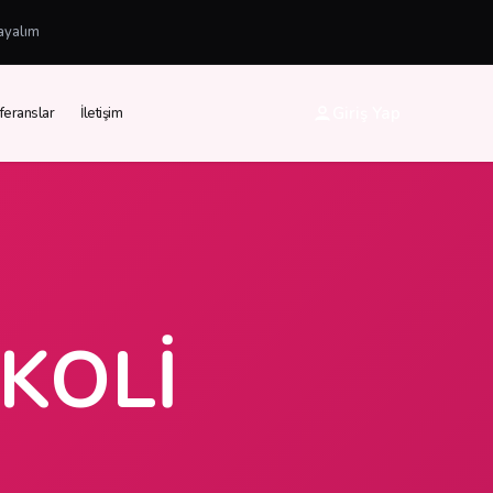
ayalım
Giriş Yap
feranslar
İletişim
KOLI