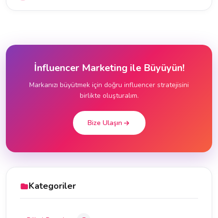
İnfluencer Marketing ile Büyüyün!
Markanızı büyütmek için doğru influencer stratejisini
birlikte oluşturalım.
Bize Ulaşın
Kategoriler