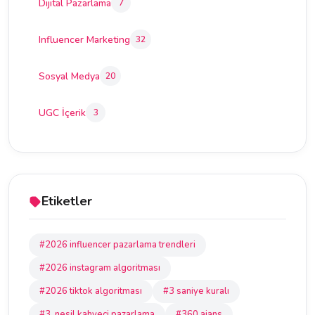
Dijital Pazarlama
7
Influencer Marketing
32
Sosyal Medya
20
UGC İçerik
3
Etiketler
#2026 influencer pazarlama trendleri
#2026 instagram algoritması
#2026 tiktok algoritması
#3 saniye kuralı
#3. nesil kahveci pazarlama
#360 ajans