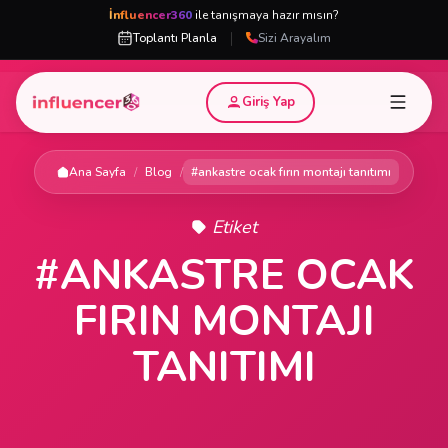
İnfluencer360
ile tanışmaya hazır mısın?
|
Toplantı Planla
Sizi Arayalım
Giriş Yap
Ana Sayfa
/
Blog
/
#ankastre ocak fırın montajı tanıtımı
Etiket
#ANKASTRE OCAK
FIRIN MONTAJI
TANITIMI