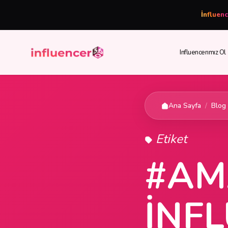
İnfluen
Influencerımız Ol
Ana Sayfa
/
Blog
Etiket
#AM
INF