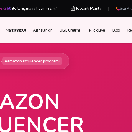
|
cer360
ile tanışmaya hazır mısın?
Toplantı Planla
Sizi Ar
Markamız Ol
Ajanslar İçin
UGC Üretimi
TikTok Live
Blog
Re
/
#amazon influencer programı
AZON
LUENCER