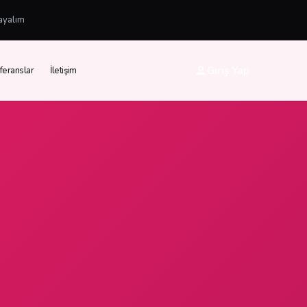
ayalım
Giriş Yap
feranslar
İletişim