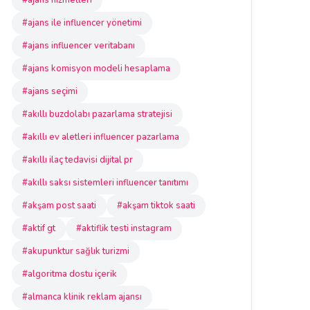
#ajans hizmetleri
#ajans ile influencer yönetimi
#ajans influencer veritabanı
#ajans komisyon modeli hesaplama
#ajans seçimi
#akıllı buzdolabı pazarlama stratejisi
#akıllı ev aletleri influencer pazarlama
#akıllı ilaç tedavisi dijital pr
#akıllı saksı sistemleri influencer tanıtımı
#akşam post saati
#akşam tiktok saati
#aktif gt
#aktiflik testi instagram
#akupunktur sağlık turizmi
#algoritma dostu içerik
#almanca klinik reklam ajansı