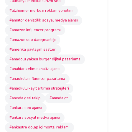
#almanya medikal turizm seo
#alzheimer merkezi reklam yönetimi
#amatör denizcilik sosyal medya ajansı
#amazon influencer programı
#amazon seo danışmanlığı
#amerika paylaşım saatleri
#anadolu yakası burger dijital pazarlama
#anahtar kelime analizi ajansı
#anaokulu influencer pazarlama
#anaokulu kayıt artırma stratejileri
#anında geri takip
#anında gt
#ankara seo ajansı
#ankara sosyal medya ajansı
#ankastre dolap içi montaj reklamı