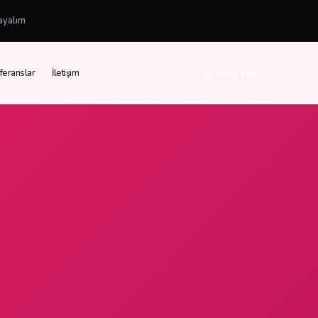
ayalım
Giriş Yap
feranslar
İletişim