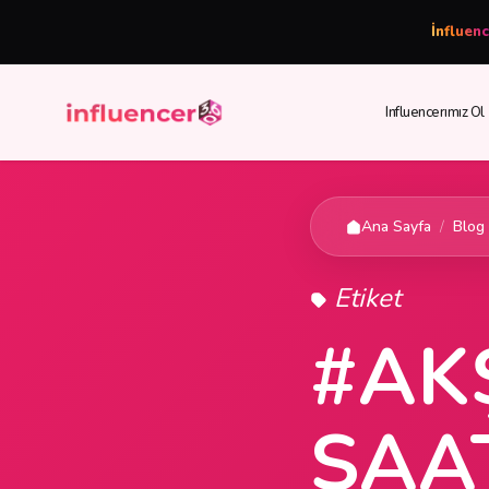
İnfluen
Influencerımız Ol
Ana Sayfa
/
Blog
Etiket
#AK
SAA