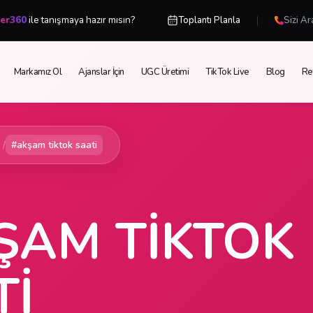
|
cer360
ile tanışmaya hazır mısın?
Toplantı Planla
Sizi Ar
Markamız Ol
Ajanslar İçin
UGC Üretimi
TikTok Live
Blog
Re
/
#akşam tiktok saati
ŞAM TIKTOK
TI