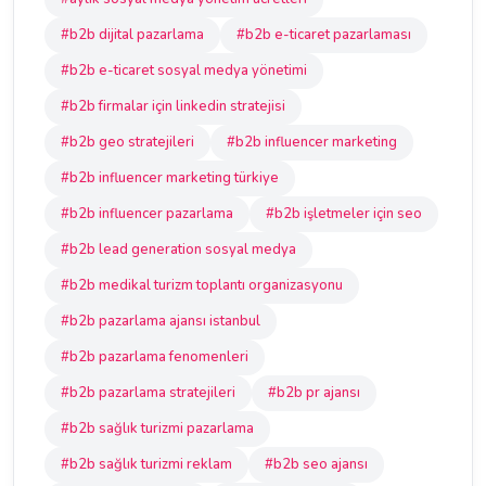
#b2b dijital pazarlama
#b2b e-ticaret pazarlaması
#b2b e-ticaret sosyal medya yönetimi
#b2b firmalar için linkedin stratejisi
#b2b geo stratejileri
#b2b influencer marketing
#b2b influencer marketing türkiye
#b2b influencer pazarlama
#b2b işletmeler için seo
#b2b lead generation sosyal medya
#b2b medikal turizm toplantı organizasyonu
#b2b pazarlama ajansı istanbul
#b2b pazarlama fenomenleri
#b2b pazarlama stratejileri
#b2b pr ajansı
#b2b sağlık turizmi pazarlama
#b2b sağlık turizmi reklam
#b2b seo ajansı