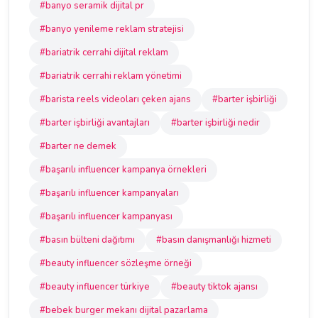
#banyo seramik dijital pr
#banyo yenileme reklam stratejisi
#bariatrik cerrahi dijital reklam
#bariatrik cerrahi reklam yönetimi
#barista reels videoları çeken ajans
#barter işbirliği
#barter işbirliği avantajları
#barter işbirliği nedir
#barter ne demek
#başarılı influencer kampanya örnekleri
#başarılı influencer kampanyaları
#başarılı influencer kampanyası
#basın bülteni dağıtımı
#basın danışmanlığı hizmeti
#beauty influencer sözleşme örneği
#beauty influencer türkiye
#beauty tiktok ajansı
#bebek burger mekanı dijital pazarlama