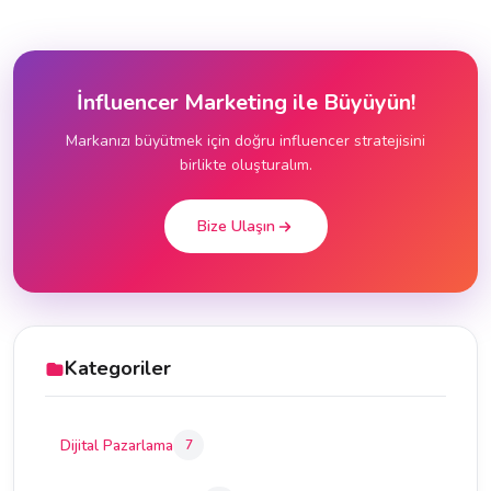
İnfluencer Marketing ile Büyüyün!
Markanızı büyütmek için doğru influencer stratejisini
birlikte oluşturalım.
Bize Ulaşın
Kategoriler
Dijital Pazarlama
7