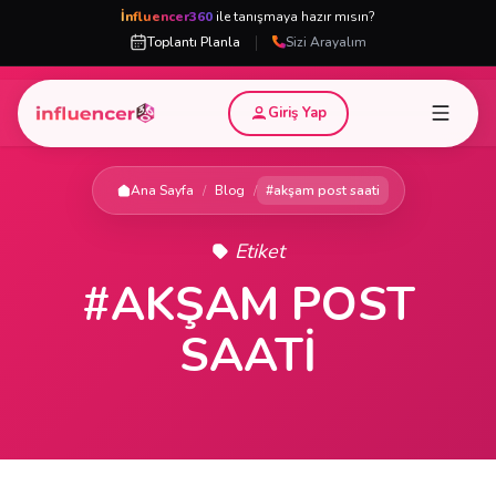
İnfluencer360
ile tanışmaya hazır mısın?
|
Toplantı Planla
Sizi Arayalım
Giriş Yap
Ana Sayfa
/
Blog
/
#akşam post saati
Etiket
#AKŞAM POST
SAATI