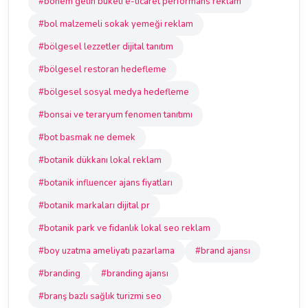
#bohem gelin buketi e-ticaret performans reklam
#bol malzemeli sokak yemeği reklam
#bölgesel lezzetler dijital tanıtım
#bölgesel restoran hedefleme
#bölgesel sosyal medya hedefleme
#bonsai ve teraryum fenomen tanıtımı
#bot basmak ne demek
#botanik dükkanı lokal reklam
#botanik influencer ajans fiyatları
#botanik markaları dijital pr
#botanik park ve fidanlık lokal seo reklam
#boy uzatma ameliyatı pazarlama
#brand ajansı
#branding
#branding ajansı
#branş bazlı sağlık turizmi seo