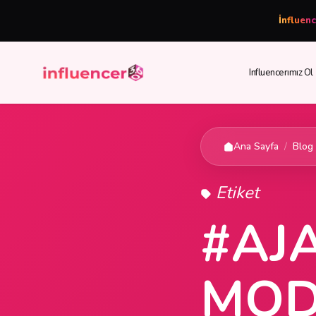
İnfluen
Influencerımız Ol
Ana Sayfa
/
Blog
Etiket
#AJ
MOD