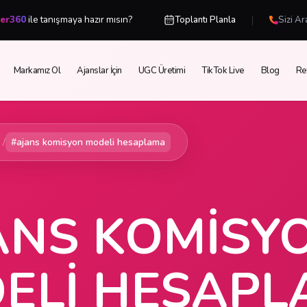
|
cer360
ile tanışmaya hazır mısın?
Toplantı Planla
Sizi Ar
Markamız Ol
Ajanslar İçin
UGC Üretimi
TikTok Live
Blog
Re
/
#ajans komisyon modeli hesaplama
ANS KOMISY
ELI HESAP