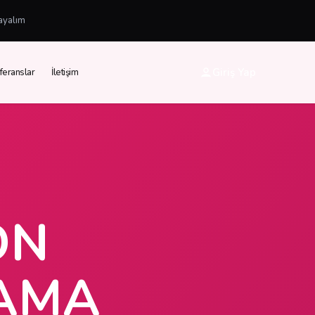
ayalım
Giriş Yap
feranslar
İletişim
ON
LAMA