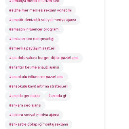
#almanya medikal turizm seo
#alzheimer merkezi reklam yönetimi
#amatör denizcilik sosyal medya ajansı
#amazon influencer programı
#amazon seo danışmanlığı
#amerika paylaşım saatleri
#anadolu yakası burger dijital pazarlama
#anahtar kelime analizi ajansı
#anaokulu influencer pazarlama
#anaokulu kayıt artırma stratejileri
#anında geri takip
#anında gt
#ankara seo ajansı
#ankara sosyal medya ajansı
#ankastre dolap içi montaj reklamı