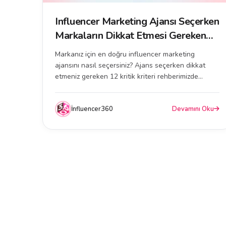
Influencer Marketing Ajansı Seçerken
Markaların Dikkat Etmesi Gereken
12 Kritik Kriter ile Doğru Ajansı
Markanız için en doğru influencer marketing
Bulun
ajansını nasıl seçersiniz? Ajans seçerken dikkat
etmeniz gereken 12 kritik kriteri rehberimizde
keşfedin....
İnfluencer360
Devamını Oku