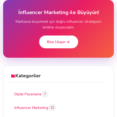
İnfluencer Marketing ile Büyüyün!
Markanızı büyütmek için doğru influencer stratejisini
birlikte oluşturalım.
Bize Ulaşın
Kategoriler
Dijital Pazarlama
7
Influencer Marketing
32