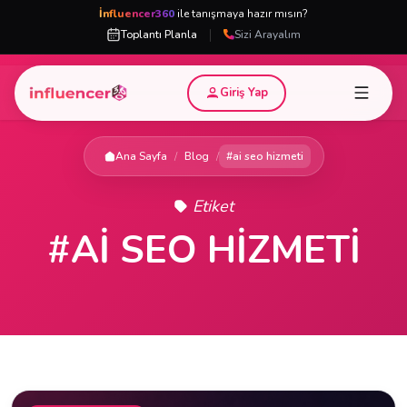
İnfluencer360
ile tanışmaya hazır mısın?
|
Toplantı Planla
Sizi Arayalım
Giriş Yap
Ana Sayfa
/
Blog
/
#ai seo hizmeti
Etiket
#AI SEO HIZMETI