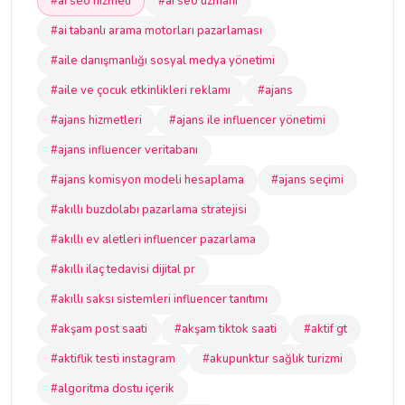
#ai seo hizmeti
#ai seo uzmanı
#ai tabanlı arama motorları pazarlaması
#aile danışmanlığı sosyal medya yönetimi
#aile ve çocuk etkinlikleri reklamı
#ajans
#ajans hizmetleri
#ajans ile influencer yönetimi
#ajans influencer veritabanı
#ajans komisyon modeli hesaplama
#ajans seçimi
#akıllı buzdolabı pazarlama stratejisi
#akıllı ev aletleri influencer pazarlama
#akıllı ilaç tedavisi dijital pr
#akıllı saksı sistemleri influencer tanıtımı
#akşam post saati
#akşam tiktok saati
#aktif gt
#aktiflik testi instagram
#akupunktur sağlık turizmi
#algoritma dostu içerik