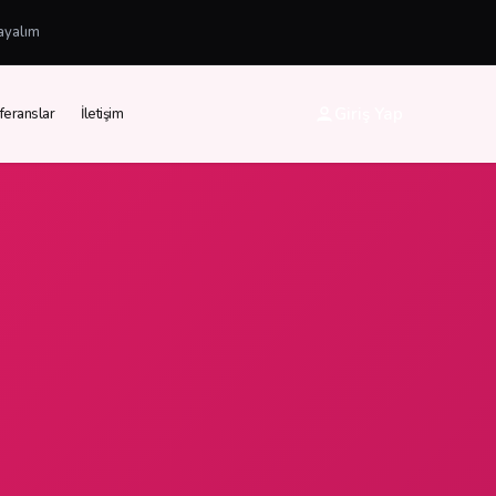
ayalım
Giriş Yap
feranslar
İletişim