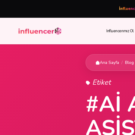
İnfluen
Influencerımız Ol
Ana Sayfa
/
Blog
Etiket
#AI
ASI