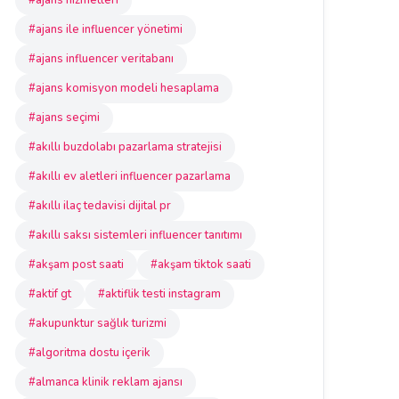
#ajans hizmetleri
#ajans ile influencer yönetimi
#ajans influencer veritabanı
#ajans komisyon modeli hesaplama
#ajans seçimi
#akıllı buzdolabı pazarlama stratejisi
#akıllı ev aletleri influencer pazarlama
#akıllı ilaç tedavisi dijital pr
#akıllı saksı sistemleri influencer tanıtımı
#akşam post saati
#akşam tiktok saati
#aktif gt
#aktiflik testi instagram
#akupunktur sağlık turizmi
#algoritma dostu içerik
#almanca klinik reklam ajansı