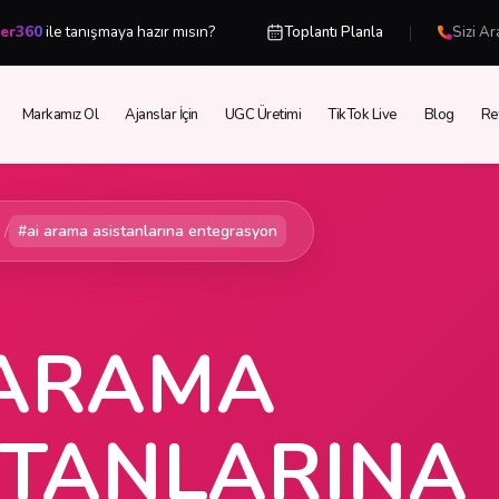
|
cer360
ile tanışmaya hazır mısın?
Toplantı Planla
Sizi Ar
Markamız Ol
Ajanslar İçin
UGC Üretimi
TikTok Live
Blog
Re
/
#ai arama asistanlarına entegrasyon
 ARAMA
STANLARINA