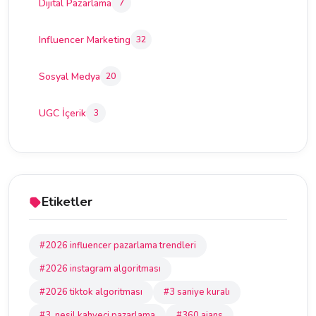
Dijital Pazarlama
7
Influencer Marketing
32
Sosyal Medya
20
UGC İçerik
3
Etiketler
#2026 influencer pazarlama trendleri
#2026 instagram algoritması
#2026 tiktok algoritması
#3 saniye kuralı
#3. nesil kahveci pazarlama
#360 ajans