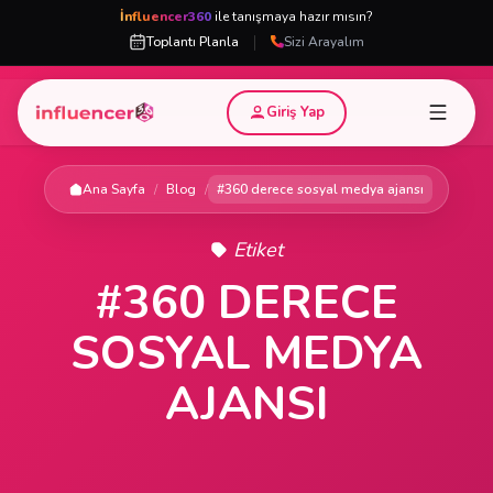
İnfluencer360
ile tanışmaya hazır mısın?
|
Toplantı Planla
Sizi Arayalım
Giriş Yap
Ana Sayfa
/
Blog
/
#360 derece sosyal medya ajansı
Etiket
#360 DERECE
SOSYAL MEDYA
AJANSI