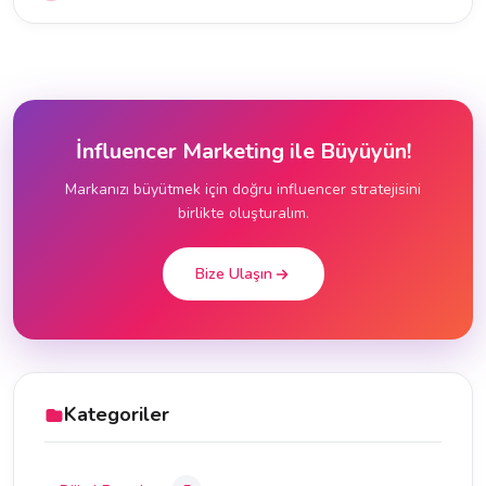
İnfluencer Marketing ile Büyüyün!
Markanızı büyütmek için doğru influencer stratejisini
birlikte oluşturalım.
Bize Ulaşın
Kategoriler