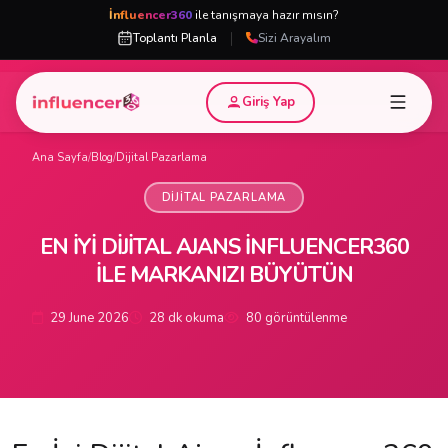
İnfluencer360
ile tanışmaya hazır mısın?
|
Toplantı Planla
Sizi Arayalım
Giriş Yap
Ana Sayfa
/
Blog
/
Dijital Pazarlama
DIJITAL PAZARLAMA
EN İYI DIJITAL AJANS İNFLUENCER360
ILE MARKANIZI BÜYÜTÜN
29 June 2026
28 dk okuma
80 görüntülenme